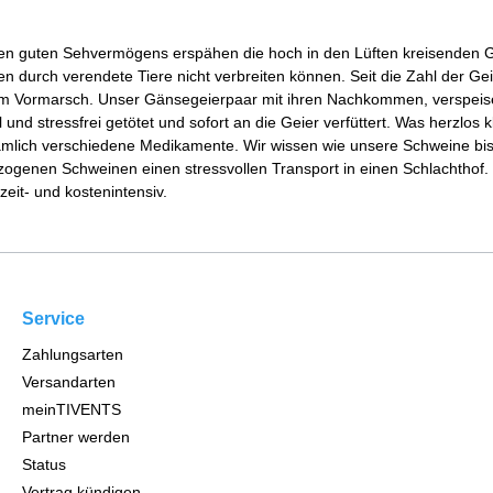
hen guten Sehvermögens erspähen die hoch in den Lüften kreisenden Ge
en durch verendete Tiere nicht verbreiten können. Seit die Zahl der Gei
 dem Vormarsch. Unser Gänsegeierpaar mit ihren Nachkommen, verspei
 stressfrei getötet und sofort an die Geier verfüttert. Was herzlos kli
 nämlich verschiedene Medikamente. Wir wissen wie unsere Schweine bi
gezogenen Schweinen einen stressvollen Transport in einen Schlachtho
 zeit- und kostenintensiv.
Service
Zahlungsarten
Versandarten
meinTIVENTS
Partner werden
Status
Vertrag kündigen