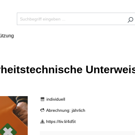
tützung
rheitstechnische Unterwei
individuell
Abrechnung: jährlich
https://tiv.li/4d5t