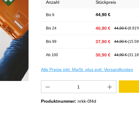
Anzahl
Stückpreis
44,90 €
Bis
9
40,90 €
Bis
24
44,90 €
(8.91%
37,90 €
Bis
99
44,90 €
(15.59
30,90 €
Ab
100
44,90 €
(31.18
Alle Preise inkl. MwSt. plus evtl. Versandkosten
Produktnummer:
nrkk-0f4d