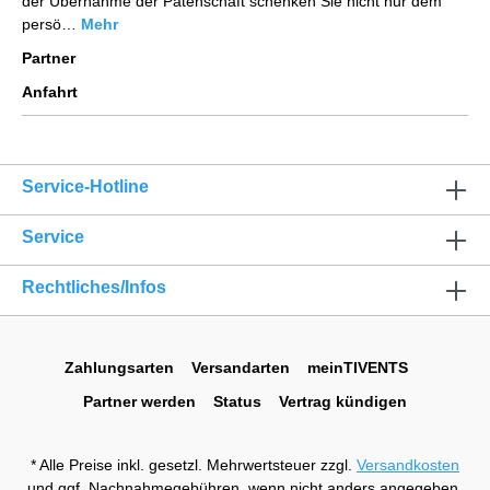
der Übernahme der Patenschaft schenken Sie nicht nur dem
persö…
Mehr
Partner
Anfahrt
Service-Hotline
Service
Rechtliches/Infos
Zahlungsarten
Versandarten
meinTIVENTS
Partner werden
Status
Vertrag kündigen
* Alle Preise inkl. gesetzl. Mehrwertsteuer zzgl.
Versandkosten
und ggf. Nachnahmegebühren, wenn nicht anders angegeben.