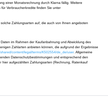
g einer Monatsrechnung durch Klarna fällig. Weitere
ür Verbraucherkredite finden Sie unter
nur solche Zahlungsarten auf, die auch von Ihnen angeboten
 Ihre Daten im Rahmen der Kaufanbahnung und Abwicklung des
ejenigen Zahlarten anbieten können, die aufgrund der Ergebnisse
0/shared/content/legal/terms/K502554/de_de/user
. Allgemeine
geltenden Datenschutzbestimmungen und entsprechend den
er hier aufgezählten Zahlungsarten (Rechnung, Ratenkauf