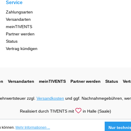
Service
Zahlungsarten
Versandarten
meinTIVENTS
Partner werden
Status
Vertrag kündigen
en
Versandarten
meinTIVENTS
Partner werden
Status
Ver
 Mehrwertsteuer zzgl.
Versandkosten
und ggf. Nachnahmegebühren, wen
Realisiert durch TIVENTS mit
in Halle (Saale)
Nur techni
zu können.
Mehr Informationen ...